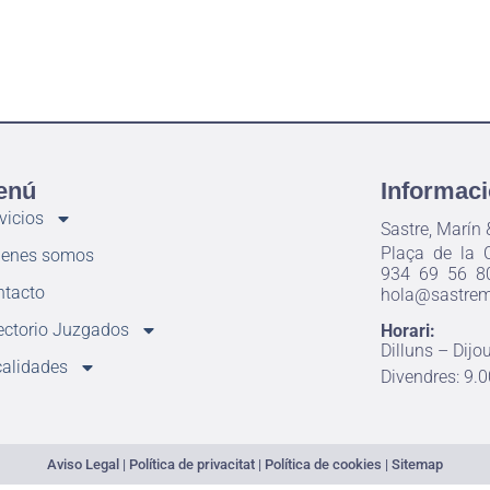
enú
Informaci
vicios
Sastre, Marín
Plaça de la C
ienes somos
934 69 56 8
ntacto
hola@sastrema
ectorio Juzgados
Horari:
Dilluns – Dijo
alidades
Divendres: 9.0
Aviso Legal
|
Política de privacitat
|
Política de cookies
|
Sitemap