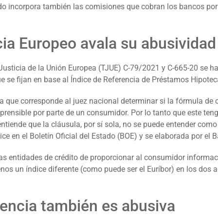
do incorpora también las comisiones que cobran los bancos por
icia Europeo avala su abusividad
e Justicia de la Unión Europea (TJUE) C-79/2021 y C-665-20 se 
ue se fijan en base al Índice de Referencia de Préstamos Hipotec
a que corresponde al juez nacional determinar si la fórmula de c
rensible por parte de un consumidor. Por lo tanto que este te
ntiende que la cláusula, por sí sola, no se puede entender como
dice en el Boletín Oficial del Estado (BOE) y se elaborada por el
 las entidades de crédito de proporcionar al consumidor informaci
s un índice diferente (como puede ser el Euríbor) en los dos añ
rencia también es abusiva