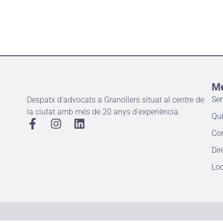
M
Ser
Despatx d'advocats a Granollers situat al centre de
la ciutat amb més de 20 anys d'experiència.
Qu
Co
Dir
Loc