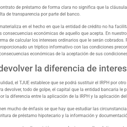
ontrato de préstamo de forma clara no significa que la cláusula
lta de transparencia por parte del banco.
materializa en el hecho en que la entidad de crédito no ha facili
las consecuencias económicas de aquello que acepta. En nuestr
orma de calcular los intereses ordinarios que le serán cobrados. 
proporcionado un tríptico informativo con las condiciones preco
s consecuencias económicas de la aceptación de sus condiciones
devolver la diferencia de inter
idad, el TJUE establece que se podrá sustituir el IRPH por otro í
devolver, todo de golpe, el capital que la entidad bancaria le pr
 la diferencia entre la aplicación de la IRPH y la aplicación del
nen mucho de énfasis se que hay que estudiar las circunstancia
scritura de préstamo hipotecario y la información y documentaci