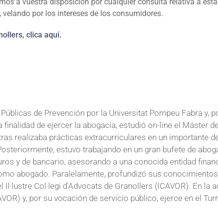
s a vuestra disposición por cualquier consulta relativa a esta c
 velando por los intereses de los consumidores.
ollers, clica aquí.
 Públicas de Prevención por la Universitat Pompeu Fabra y, 
a finalidad de ejercer la abogacía, estudió on-line el Máster 
tras realizaba prácticas extracurriculares en un importante
Posteriormente, estuvo trabajando en un gran bufete de abog
os y de bancario, asesorando a una conocida entidad financ
como abogado. Paralelamente, profundizó sus conocimientos 
el Il·lustre Col·legi d'Advocats de Granollers (ICAVOR). En la a
VOR) y, por su vocación de servicio público, ejerce en el Turn